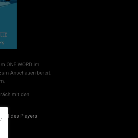
rfilm ONE WORD im
 zum Anschauen bereit.
lm.
räch mit den
Rand des Players
e
.