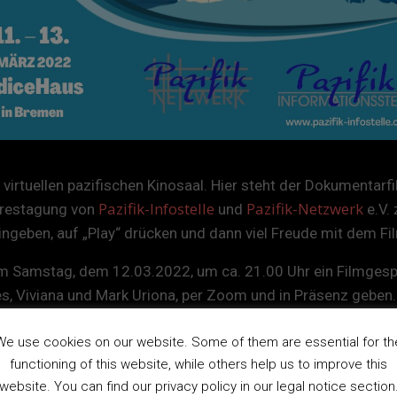
 virtuellen pazifischen Kinosaal. Hier steht der Dokumenta
Pazifik-Infostelle
Pazifik-Netzwerk
hrestagung von
und
e.V.
ngeben, auf „Play“ drücken und dann viel Freude mit dem Fi
m Samstag, dem 12.03.2022, um ca. 21.00 Uhr ein Filmgesp
s, Viviana und Mark Uriona, per Zoom und in Präsenz geben.
Untertitel für ONE WORD über das [cc] – Symbol am unteren 
We use cookies on our website. Some of them are essential for th
Film läuft.
functioning of this website, while others help us to improve this
website. You can find our privacy policy in our legal notice section