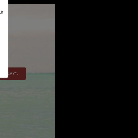
ür
 „PLAY“.