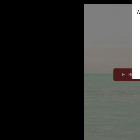
W
HEBE