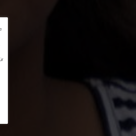
e
.
ür